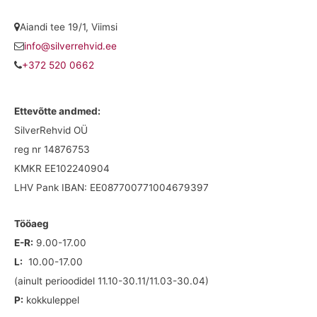
Aiandi tee 19/1, Viimsi
info@silverrehvid.ee
+372 520 0662
Ettevõtte andmed:
SilverRehvid OÜ
reg nr 14876753
KMKR EE102240904
LHV Pank IBAN: EE087700771004679397
Tööaeg
E-R:
9.00-17.00
L:
10.00-17.00
(ainult perioodidel 11.10-30.11/11.03-30.04)
P:
kokkuleppel