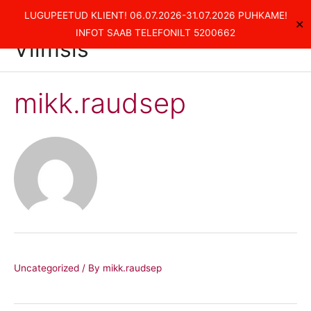
Skip
Kvaliteetsed rehvitööd
LUGUPEETUD KLIENT! 06.07.2026-31.07.2026 PUHKAME!
✕
to
Main
INFOT SAAB TELEFONILT 5200662
Viimsis
content
Men
mikk.raudsep
Uncategorized
/ By
mikk.raudsep