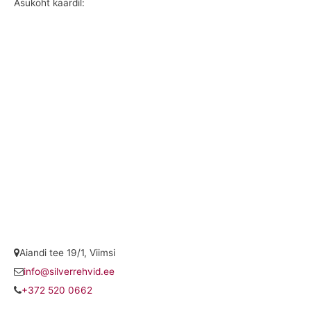
Asukoht kaardil:
Aiandi tee 19/1, Viimsi
info@silverrehvid.ee
+372 520 0662