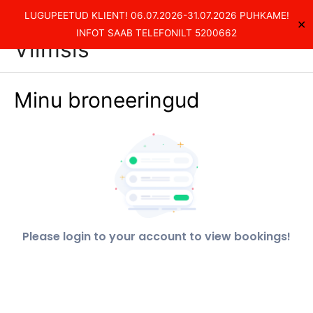
Skip
Kvaliteetsed rehvitööd
LUGUPEETUD KLIENT! 06.07.2026-31.07.2026 PUHKAME!
✕
to
Main
INFOT SAAB TELEFONILT 5200662
Viimsis
content
Men
Minu broneeringud
Please login to your account to view bookings!