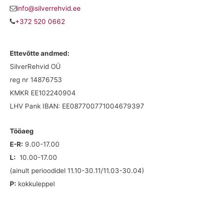
info@silverrehvid.ee
+372 520 0662
Ettevõtte andmed:
SilverRehvid OÜ
reg nr 14876753
KMKR EE102240904
LHV Pank IBAN: EE087700771004679397
Tööaeg
E-R:
9.00-17.00
L:
10.00-17.00
(ainult perioodidel 11.10-30.11/11.03-30.04)
P:
kokkuleppel