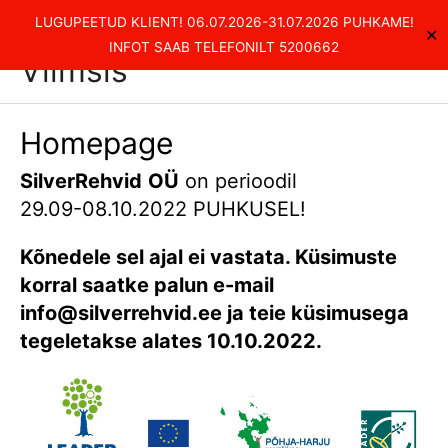
Skip
Kvaliteetsed rehvitööd
LUGUPEETUD KLIENT! 06.07.2026-31.07.2026 PUHKAME!
✕
to
Main
INFOT SAAB TELEFONILT 5200662
Viimsis
content
Men
Homepage
SilverRehvid
OÜ
on perioodil
29.09-08.10.2022 PUHKUSEL!
Kõnedele sel ajal ei vastata. Küsimuste
korral saatke palun e-mail
info@silverrehvid.ee ja teie küsimusega
tegeletakse alates 10.10.2022.