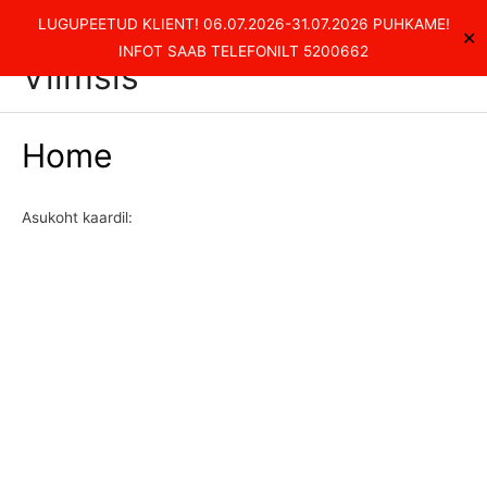
Skip
Kvaliteetsed rehvitööd
LUGUPEETUD KLIENT! 06.07.2026-31.07.2026 PUHKAME!
✕
to
Main
INFOT SAAB TELEFONILT 5200662
Viimsis
content
Men
Home
Asukoht kaardil: