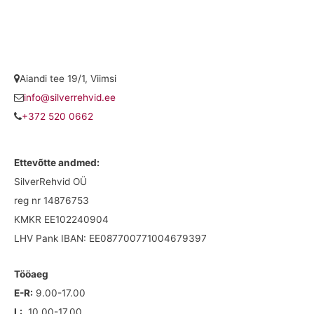
Aiandi tee 19/1, Viimsi
info@silverrehvid.ee
+372 520 0662
Ettevõtte andmed:
SilverRehvid OÜ
reg nr 14876753
KMKR EE102240904
LHV Pank IBAN: EE087700771004679397
Tööaeg
E-R:
9.00-17.00
L:
10.00-17.00