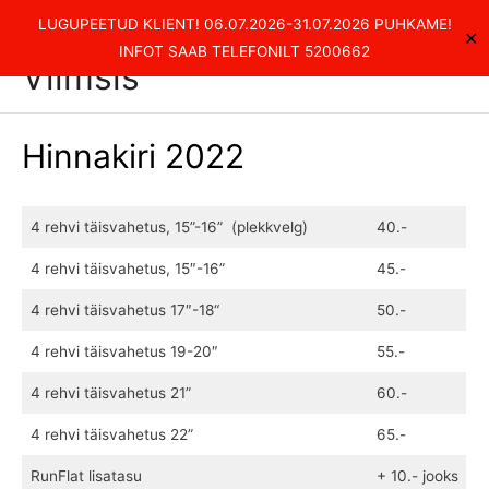
Skip
Kvaliteetsed rehvitööd
LUGUPEETUD KLIENT! 06.07.2026-31.07.2026 PUHKAME!
✕
to
Main
INFOT SAAB TELEFONILT 5200662
Viimsis
content
Men
Hinnakiri 2022
4 rehvi täisvahetus, 15”-16” (plekkvelg)
40.-
4 rehvi täisvahetus, 15″-16”
45.-
4 rehvi täisvahetus 17″-18“
50.-
4 rehvi täisvahetus 19-20″
55.-
4 rehvi täisvahetus 21”
60.-
4 rehvi täisvahetus 22”
65.-
RunFlat lisatasu
+ 10.- jooks