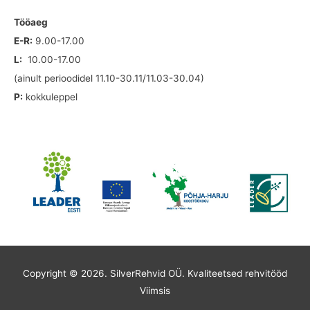
Tööaeg
E-R:
9.00-17.00
L:
10.00-17.00
(ainult perioodidel 11.10-30.11/11.03-30.04)
P:
kokkuleppel
Copyright © 2026. SilverRehvid OÜ.
Kvaliteetsed rehvitööd
Viimsis