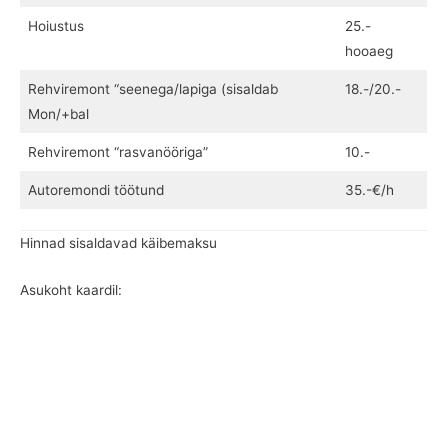
Hoiustus
25.-
hooaeg
Rehviremont “seenega/lapiga (sisaldab
18.-/20.-
Mon/+bal
Rehviremont “rasvanööriga”
10.-
Autoremondi töötund
35.-€/h
Hinnad sisaldavad käibemaksu
Asukoht kaardil: