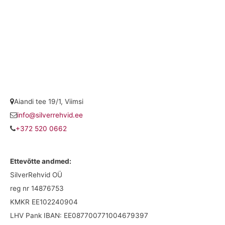
Aiandi tee 19/1, Viimsi
info@silverrehvid.ee
+372 520 0662
Ettevõtte andmed:
SilverRehvid OÜ
reg nr 14876753
KMKR EE102240904
LHV Pank IBAN: EE087700771004679397